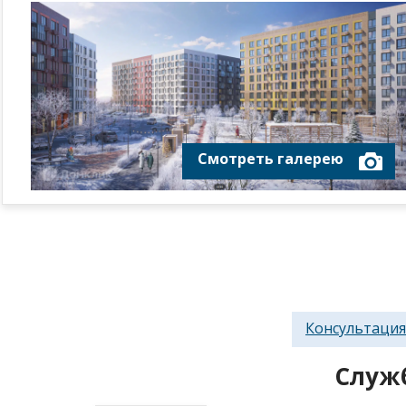
Смотреть галерею
Консультация
Служ